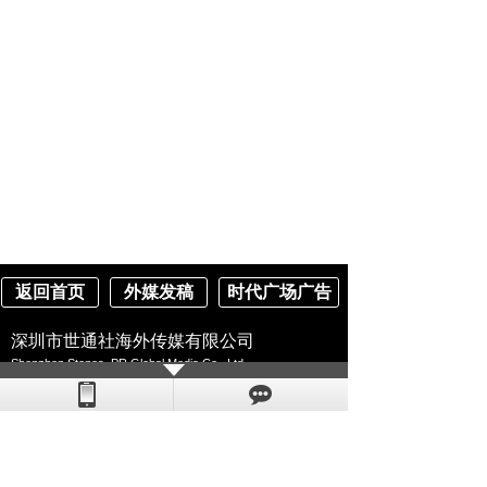
返回首页
外媒发稿
时代广场广告
深圳市世通社海外传媒有限公司
Shenzhen Stones_PR Global Media Co., Ltd.
地址：
深圳市罗湖区外贸集团大厦2806 （大陆）
2-14 50th Ave Unit 106 E, Queens, NY 11101 （美国）
电话：13713725730（同微信号） 400-865-8806
Q Q :1123980898